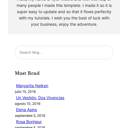
many people I made this template. I made it so it is
super easy to update and so that it flows perfectly
with my tutorials. I wish you the best of luck with
your business, enjoy the adventure.
B
u
s
c
Must Read
a
r
Margarita Nelken
julio 15, 2016
Un Vestido, Dos Vivencias
agosto 10, 2016
Elena Asins
septiembre 5, 2016
Rosa Bonheur
septiembre 5, 2016