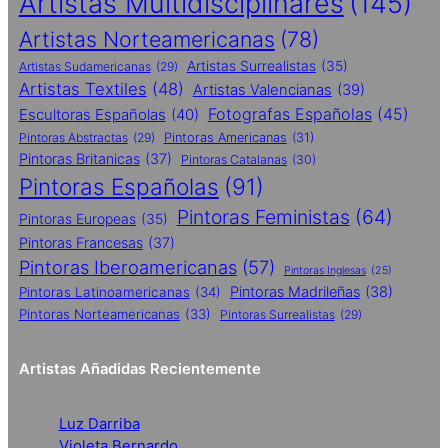
Artistas Multidisciplinares
(145)
Artistas Norteamericanas
(78)
Artistas Surrealistas
(35)
Artistas Sudamericanas
(29)
Artistas Textiles
(48)
Artistas Valencianas
(39)
Fotografas Españolas
(45)
Escultoras Españolas
(40)
Pintoras Abstractas
(29)
Pintoras Americanas
(31)
Pintoras Britanicas
(37)
Pintoras Catalanas
(30)
Pintoras Españolas
(91)
Pintoras Feministas
(64)
Pintoras Europeas
(35)
Pintoras Francesas
(37)
Pintoras Iberoamericanas
(57)
Pintoras Inglesas
(25)
Pintoras Madrileñas
(38)
Pintoras Latinoamericanas
(34)
Pintoras Norteamericanas
(33)
Pintoras Surrealistas
(29)
Artistas Añadidas Recientemente
Luz Darriba
Violeta Bernardo