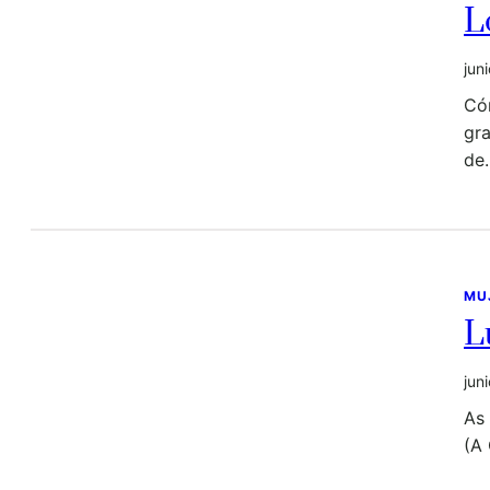
L
jun
Có
gr
de
MU
L
jun
As 
(A