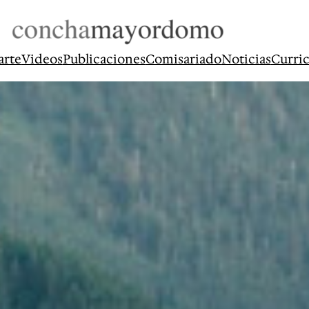
arte
Videos
Publicaciones
Comisariado
Noticias
Curri