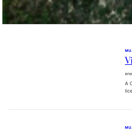
MU
V
ene
A C
lic
MU