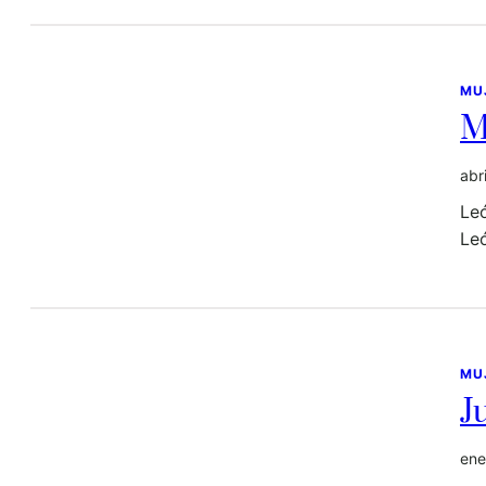
MU
M
abr
Leó
Leó
MU
J
ene