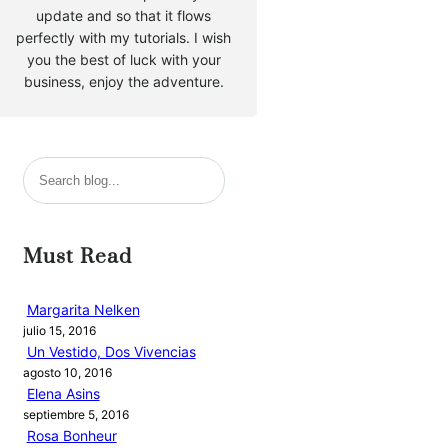
update and so that it flows
perfectly with my tutorials. I wish
you the best of luck with your
business, enjoy the adventure.
B
u
s
c
Must Read
a
r
Margarita Nelken
julio 15, 2016
Un Vestido, Dos Vivencias
agosto 10, 2016
Elena Asins
septiembre 5, 2016
Rosa Bonheur