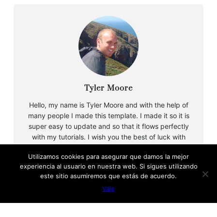
Tyler Moore
Hello, my name is Tyler Moore and with the help of
many people I made this template. I made it so it is
super easy to update and so that it flows perfectly
with my tutorials. I wish you the best of luck with
your business, enjoy the adventure.
Utilizamos cookies para asegurar que damos la mejor
experiencia al usuario en nuestra web. Si sigues utilizando
este sitio asumiremos que estás de acuerdo.
B
Vale
u
s