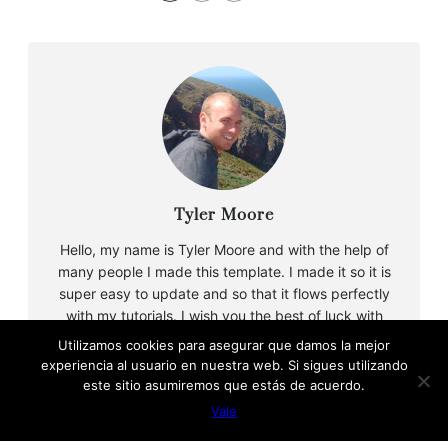
Tyler Moore
Hello, my name is Tyler Moore and with the help of
many people I made this template. I made it so it is
super easy to update and so that it flows perfectly
with my tutorials. I wish you the best of luck with
your business, enjoy the adventure.
Utilizamos cookies para asegurar que damos la mejor
experiencia al usuario en nuestra web. Si sigues utilizando
este sitio asumiremos que estás de acuerdo.
Vale
B
u