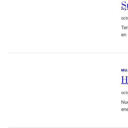
Ş
oct
Te
en
MU
H
oct
Nu
en