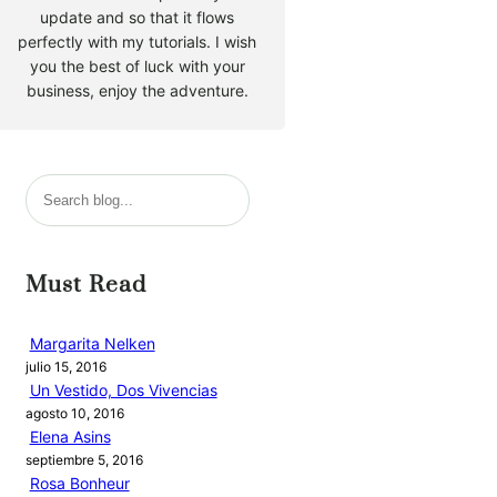
update and so that it flows
perfectly with my tutorials. I wish
you the best of luck with your
business, enjoy the adventure.
B
u
s
c
Must Read
a
r
Margarita Nelken
julio 15, 2016
Un Vestido, Dos Vivencias
agosto 10, 2016
Elena Asins
septiembre 5, 2016
Rosa Bonheur