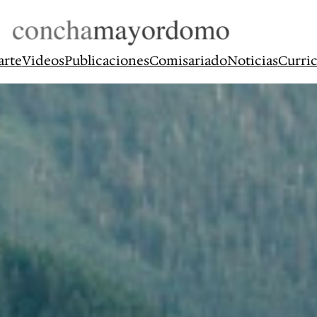
arte
Videos
Publicaciones
Comisariado
Noticias
Curri