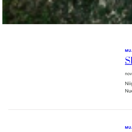
MU
S
nov
Nii
Nu
MU