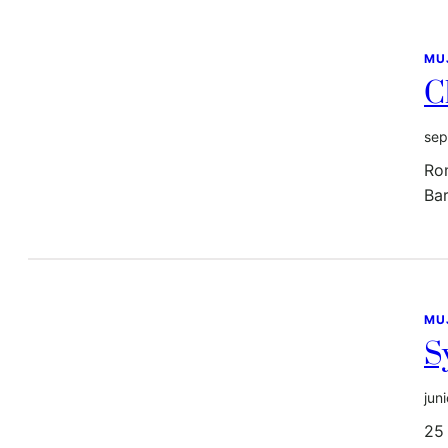
MU
C
sep
Rom
Bar
MU
S
jun
25 