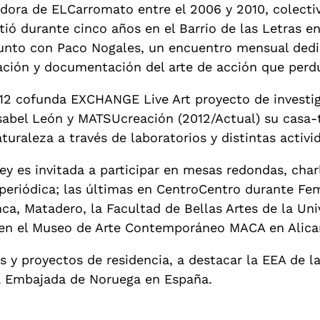
ora de ELCarromato entre el 2006 y 2010, colectivo
tió durante cinco años en el Barrio de las Letras 
unto con Paco Nogales, un encuentro mensual dedic
ación y documentación del arte de acción que perdu
12 cofunda EXCHANGE Live Art proyecto de investiga
Isabel León y MATSUcreación (2012/Actual) su casa-t
aturaleza a través de laboratorios y distintas activi
y es invitada a participar en mesas redondas, char
eriódica; las últimas en CentroCentro durante Femi
a, Matadero, la Facultad de Bellas Artes de la Un
 en el Museo de Arte Contemporáneo MACA en Alican
s y proyectos de residencia, a destacar la EEA de 
la Embajada de Noruega en España.