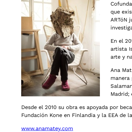
Cofundad
que exis
ARTóN j
investig
En el 20
artista 
arte y n
Ana Mate
manera p
Salamanc
Madrid;
Desde el 2010 su obra es apoyada por beca
Fundación Kone en Finlandia y la EEA de 
www.anamatey.com