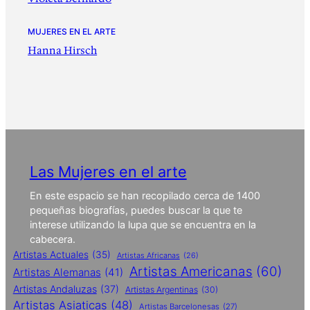
MUJERES EN EL ARTE
Hanna Hirsch
Las Mujeres en el arte
En este espacio se han recopilado cerca de 1400
pequeñas biografías, puedes buscar la que te
interese utilizando la lupa que se encuentra en la
cabecera.
Artistas Actuales
(35)
Artistas Africanas
(26)
Artistas Americanas
(60)
Artistas Alemanas
(41)
Artistas Andaluzas
(37)
Artistas Argentinas
(30)
Artistas Asiaticas
(48)
Artistas Barcelonesas
(27)