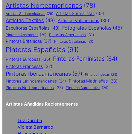
Artistas Norteamericanas
(78)
Artistas Surrealistas
(35)
Artistas Sudamericanas
(29)
Artistas Textiles
(48)
Artistas Valencianas
(39)
Fotografas Españolas
(45)
Escultoras Españolas
(40)
Pintoras Abstractas
(29)
Pintoras Americanas
(31)
Pintoras Britanicas
(37)
Pintoras Catalanas
(30)
Pintoras Españolas
(91)
Pintoras Feministas
(64)
Pintoras Europeas
(35)
Pintoras Francesas
(37)
Pintoras Iberoamericanas
(57)
Pintoras Inglesas
(25)
Pintoras Madrileñas
(38)
Pintoras Latinoamericanas
(34)
Pintoras Norteamericanas
(33)
Pintoras Surrealistas
(29)
Artistas Añadidas Recientemente
Luz Darriba
Violeta Bernardo
Hanna Hirsch