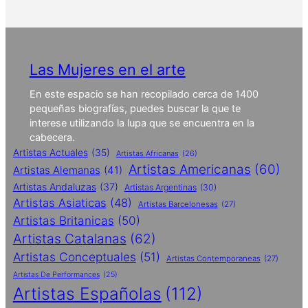
Las Mujeres en el arte
En este espacio se han recopilado cerca de 1400
pequeñas biografías, puedes buscar la que te
interese utilizando la lupa que se encuentra en la
cabecera.
Artistas Actuales
(35)
Artistas Africanas
(26)
Artistas Americanas
(60)
Artistas Alemanas
(41)
Artistas Andaluzas
(37)
Artistas Argentinas
(30)
Artistas Asiaticas
(48)
Artistas Barcelonesas
(27)
Artistas Britanicas
(50)
Artistas Catalanas
(62)
Artistas Conceptuales
(51)
Artistas Contemporaneas
(27)
Artistas De Performances
(25)
Artistas Españolas
(112)