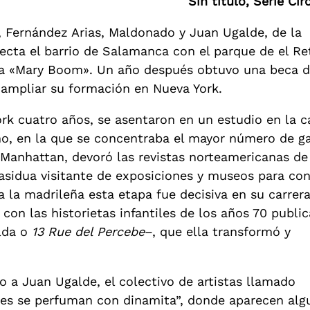
Sin título, Serie Cir
, Fernández Arias, Maldonado y Juan Ugalde, de la
ecta el barrio de Salamanca con el parque de el Re
da «Mary Boom». Un año después obtuvo una beca d
ampliar su formación en Nueva York.
ork cuatro años, se asentaron en un estudio en la c
oho, en la que se concentraba el mayor número de ga
anhattan, devoró las revistas norteamericanas de 
e asidua visitante de exposiciones y museos para con
a la madrileña esta etapa fue decisiva en su carrer
 con las historietas infantiles de los años 70 publi
ilda o
13 Rue del Percebe
–, que ella transformó y
 a Juan Ugalde, el colectivo de artistas llamado
igres se perfuman con dinamita”, donde aparecen al