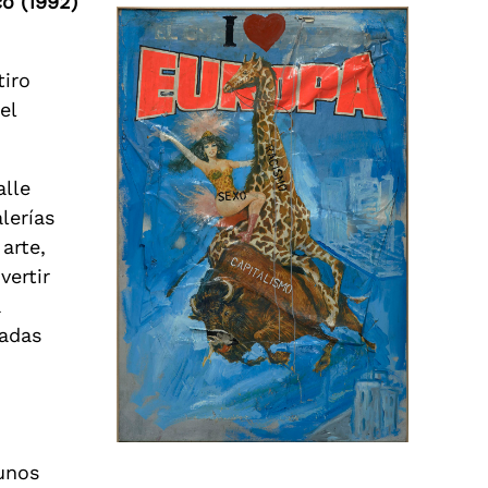
co (1992)
tiro
el
alle
lerías
arte,
vertir
a
cadas
gunos