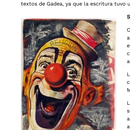
textos de Gadea, ya que la escritura tuvo u
S
C
a
e
c
a
L
c
M
L
s
a
a