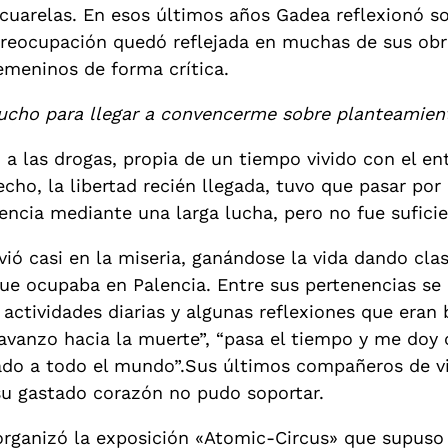
cuarelas. En esos últimos años Gadea reflexionó so
reocupación quedó reflejada en muchas de sus obr
emeninos de forma crítica.
mucho para llegar a convencerme sobre planteamien
 a las drogas, propia de un tiempo vivido con el e
ho, la libertad recién llegada, tuvo que pasar por
ncia mediante una larga lucha, pero no fue suficie
ó casi en la miseria, ganándose la vida dando clas
 que ocupaba en Palencia. Entre sus pertenencias s
ctividades diarias y algunas reflexiones que eran ba
 avanzo hacia la muerte”, “pasa el tiempo y me doy
do a todo el mundo”.Sus últimos compañeros de via
 su gastado corazón no pudo soportar.
organizó la exposición «Atomic-Circus» que supuso 