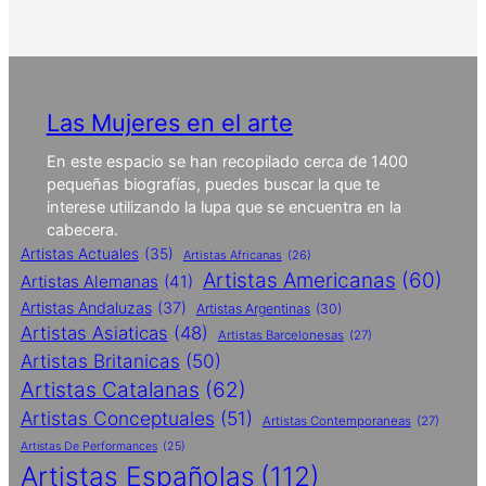
Las Mujeres en el arte
En este espacio se han recopilado cerca de 1400
pequeñas biografías, puedes buscar la que te
interese utilizando la lupa que se encuentra en la
cabecera.
Artistas Actuales
(35)
Artistas Africanas
(26)
Artistas Americanas
(60)
Artistas Alemanas
(41)
Artistas Andaluzas
(37)
Artistas Argentinas
(30)
Artistas Asiaticas
(48)
Artistas Barcelonesas
(27)
Artistas Britanicas
(50)
Artistas Catalanas
(62)
Artistas Conceptuales
(51)
Artistas Contemporaneas
(27)
Artistas De Performances
(25)
Artistas Españolas
(112)