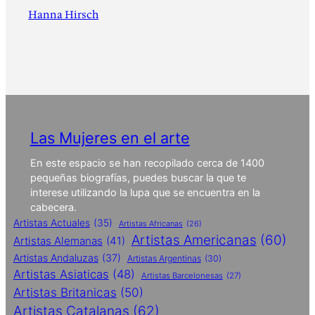
Hanna Hirsch
Las Mujeres en el arte
En este espacio se han recopilado cerca de 1400
pequeñas biografías, puedes buscar la que te
interese utilizando la lupa que se encuentra en la
cabecera.
Artistas Actuales
(35)
Artistas Africanas
(26)
Artistas Americanas
(60)
Artistas Alemanas
(41)
Artistas Andaluzas
(37)
Artistas Argentinas
(30)
Artistas Asiaticas
(48)
Artistas Barcelonesas
(27)
Artistas Britanicas
(50)
Artistas Catalanas
(62)