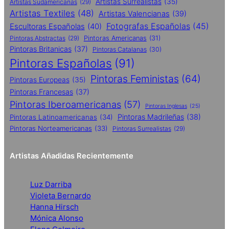
Artistas Surrealistas
(35)
Artistas Sudamericanas
(29)
Artistas Textiles
(48)
Artistas Valencianas
(39)
Fotografas Españolas
(45)
Escultoras Españolas
(40)
Pintoras Abstractas
(29)
Pintoras Americanas
(31)
Pintoras Britanicas
(37)
Pintoras Catalanas
(30)
Pintoras Españolas
(91)
Pintoras Feministas
(64)
Pintoras Europeas
(35)
Pintoras Francesas
(37)
Pintoras Iberoamericanas
(57)
Pintoras Inglesas
(25)
Pintoras Madrileñas
(38)
Pintoras Latinoamericanas
(34)
Pintoras Norteamericanas
(33)
Pintoras Surrealistas
(29)
Artistas Añadidas Recientemente
Luz Darriba
Violeta Bernardo
Hanna Hirsch
Mónica Alonso