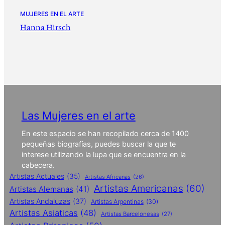
MUJERES EN EL ARTE
Hanna Hirsch
Las Mujeres en el arte
En este espacio se han recopilado cerca de 1400
pequeñas biografías, puedes buscar la que te
interese utilizando la lupa que se encuentra en la
cabecera.
Artistas Actuales
(35)
Artistas Africanas
(26)
Artistas Americanas
(60)
Artistas Alemanas
(41)
Artistas Andaluzas
(37)
Artistas Argentinas
(30)
Artistas Asiaticas
(48)
Artistas Barcelonesas
(27)