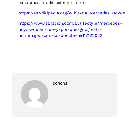
excelencia, dedicación y talento.
https://es.wikipedia.org/wiki/Ana_Mercedes_Hoyos
https://www.lanacion.com.ar/lifestyle/mercedes-
hoyos-quien-fue-y-por-que-google-la-
homenajeo-con-su-doodle-nid17122022
concha