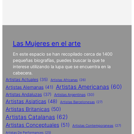
Las Mujeres en el arte
En este espacio se han recopilado cerca de 1400
pequeñas biografías, puedes buscar la que te
interese utilizando la lupa que se encuentra en la
cabecera.
Artistas Actuales
(35)
Artistas Africanas
(26)
Artistas Americanas
(60)
Artistas Alemanas
(41)
Artistas Andaluzas
(37)
Artistas Argentinas
(30)
Artistas Asiaticas
(48)
Artistas Barcelonesas
(27)
Artistas Britanicas
(50)
Artistas Catalanas
(62)
Artistas Conceptuales
(51)
Artistas Contemporaneas
(27)
Artistas De Performances
(25)