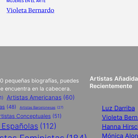
MUJERES EN EL ARTE
Violeta Bernardo
Artistas Añadid
00 pequeñas biografías, puedes
Recientemente
 se encuentra en la cabecera.
Artistas Americanas
(60)
1)
cas
(48)
Luz Darriba
Artistas Barcelonesas
(27)
rtistas Conceptuales
(51)
Violeta Ber
s Españolas
(112)
Hanna Hirsc
Mónica Alo