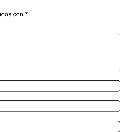
cados con
*