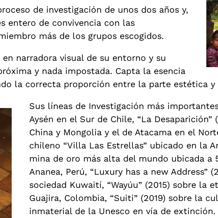
proceso de investigación de unos dos años y,
s entero de convivencia con las
miembro más de los grupos escogidos.
 en narradora visual de su entorno y su
 próxima y nada impostada. Capta la esencia
ndo la correcta proporción entre la parte estética y
Sus líneas de Investigación más importantes
Aysén en el Sur de Chile, “La Desaparición” 
China y Mongolia y el de Atacama en el Norte
chileno “Villa Las Estrellas” ubicado en la A
mina de oro más alta del mundo ubicada a 5.
Ananea, Perú, “Luxury has a new Address” (2
sociedad Kuwaití, “Wayúu” (2015) sobre la et
Guajira, Colombia, “Suiti” (2019) sobre la cu
inmaterial de la Unesco en vía de extinción.