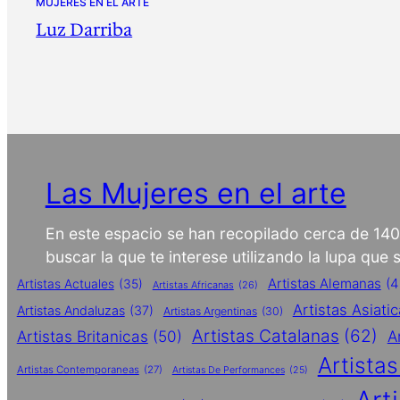
MUJERES EN EL ARTE
Luz Darriba
Las Mujeres en el arte
En este espacio se han recopilado cerca de 14
buscar la que te interese utilizando la lupa que
Artistas Alemanas
(4
Artistas Actuales
(35)
Artistas Africanas
(26)
Artistas Asiati
Artistas Andaluzas
(37)
Artistas Argentinas
(30)
Artistas Catalanas
(62)
Artistas Britanicas
(50)
A
Artista
Artistas Contemporaneas
(27)
Artistas De Performances
(25)