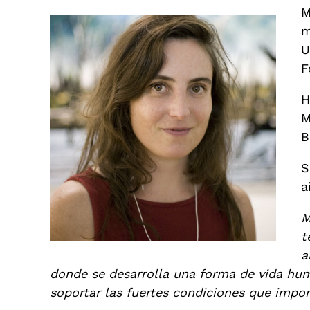
M
m
U
F
H
M
B
S
a
M
t
a
donde se desarrolla una forma de vida hu
soportar las fuertes condiciones que impo