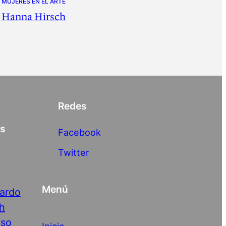
MUJERES EN EL ARTE
Hanna Hirsch
Redes
as
Facebook
Twitter
Menú
nardo
h
nso
Inicio