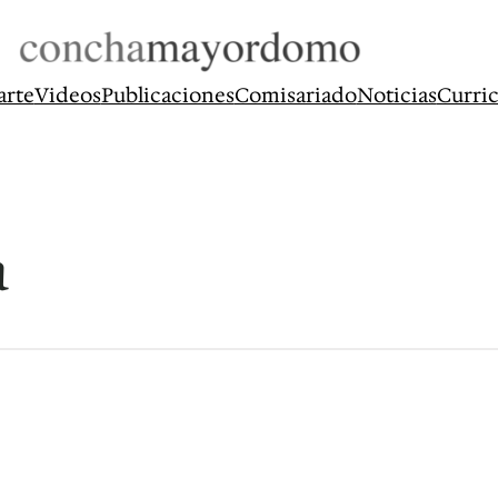
arte
Videos
Publicaciones
Comisariado
Noticias
Curri
a