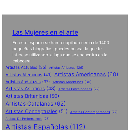
Las Mujeres en el arte
En este espacio se han recopilado cerca de 1400
pequeñas biografías, puedes buscar la que te
interese utilizando la lupa que se encuentra en la
cabecera.
Artistas Actuales
(35)
Artistas Africanas
(26)
Artistas Americanas
(60)
Artistas Alemanas
(41)
Artistas Andaluzas
(37)
Artistas Argentinas
(30)
Artistas Asiaticas
(48)
Artistas Barcelonesas
(27)
Artistas Britanicas
(50)
Artistas Catalanas
(62)
Artistas Conceptuales
(51)
Artistas Contemporaneas
(27)
Artistas De Performances
(25)
Artistas Españolas
(112)