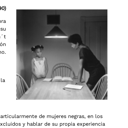
90)
bra
 su
n´t
ión
mo.
 la
articularmente de mujeres negras, en los
xcluidos y hablar de su propia experiencia