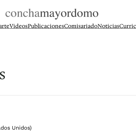
arte
Videos
Publicaciones
Comisariado
Noticias
Curri
s
ados Unidos)