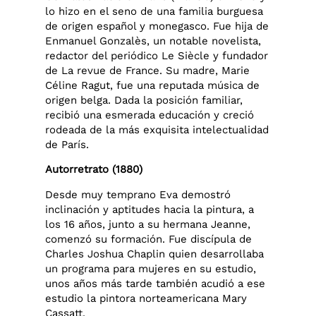
lo hizo en el seno de una familia burguesa
de origen español y monegasco. Fue hija de
Enmanuel Gonzalès, un notable novelista,
redactor del periódico Le Siècle y fundador
de La revue de France. Su madre, Marie
Céline Ragut, fue una reputada música de
origen belga. Dada la posición familiar,
recibió una esmerada educación y creció
rodeada de la más exquisita intelectualidad
de París.
Autorretrato (1880)
Desde muy temprano Eva demostró
inclinación y aptitudes hacia la pintura, a
los 16 años, junto a su hermana Jeanne,
comenzó su formación. Fue discípula de
Charles Joshua Chaplin quien desarrollaba
un programa para mujeres en su estudio,
unos años más tarde también acudió a ese
estudio la pintora norteamericana Mary
Cassatt.