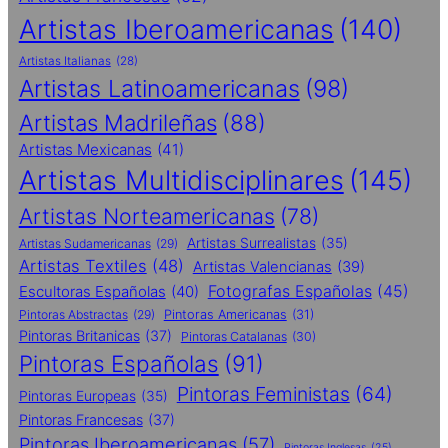
Artistas Iberoamericanas
(140)
Artistas Italianas
(28)
Artistas Latinoamericanas
(98)
Artistas Madrileñas
(88)
Artistas Mexicanas
(41)
Artistas Multidisciplinares
(145)
Artistas Norteamericanas
(78)
Artistas Surrealistas
(35)
Artistas Sudamericanas
(29)
Artistas Textiles
(48)
Artistas Valencianas
(39)
Fotografas Españolas
(45)
Escultoras Españolas
(40)
Pintoras Abstractas
(29)
Pintoras Americanas
(31)
Pintoras Britanicas
(37)
Pintoras Catalanas
(30)
Pintoras Españolas
(91)
Pintoras Feministas
(64)
Pintoras Europeas
(35)
Pintoras Francesas
(37)
Pintoras Iberoamericanas
(57)
Pintoras Inglesas
(25)