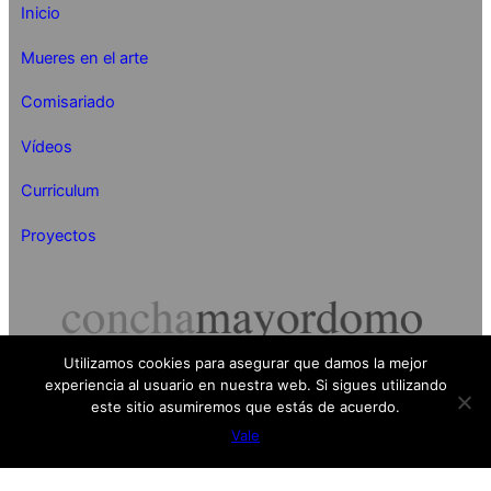
Inicio
Mueres en el arte
Comisariado
Vídeos
Curriculum
Proyectos
Utilizamos cookies para asegurar que damos la mejor
experiencia al usuario en nuestra web. Si sigues utilizando
Concha Mayordomo 2024
este sitio asumiremos que estás de acuerdo.
Vale