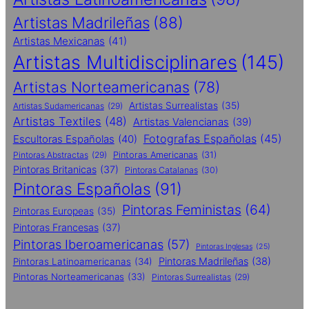
Artistas Madrileñas
(88)
Artistas Mexicanas
(41)
Artistas Multidisciplinares
(145)
Artistas Norteamericanas
(78)
Artistas Surrealistas
(35)
Artistas Sudamericanas
(29)
Artistas Textiles
(48)
Artistas Valencianas
(39)
Fotografas Españolas
(45)
Escultoras Españolas
(40)
Pintoras Abstractas
(29)
Pintoras Americanas
(31)
Pintoras Britanicas
(37)
Pintoras Catalanas
(30)
Pintoras Españolas
(91)
Pintoras Feministas
(64)
Pintoras Europeas
(35)
Pintoras Francesas
(37)
Pintoras Iberoamericanas
(57)
Pintoras Inglesas
(25)
Pintoras Madrileñas
(38)
Pintoras Latinoamericanas
(34)
Pintoras Norteamericanas
(33)
Pintoras Surrealistas
(29)