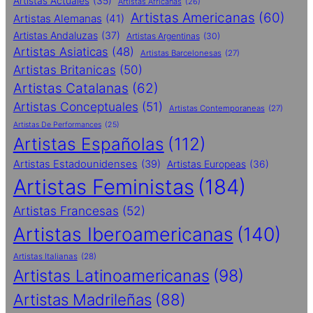
Artistas Actuales
(35)
Artistas Africanas
(26)
Artistas Americanas
(60)
Artistas Alemanas
(41)
Artistas Andaluzas
(37)
Artistas Argentinas
(30)
Artistas Asiaticas
(48)
Artistas Barcelonesas
(27)
Artistas Britanicas
(50)
Artistas Catalanas
(62)
Artistas Conceptuales
(51)
Artistas Contemporaneas
(27)
Artistas De Performances
(25)
Artistas Españolas
(112)
Artistas Estadounidenses
(39)
Artistas Europeas
(36)
Artistas Feministas
(184)
Artistas Francesas
(52)
Artistas Iberoamericanas
(140)
Artistas Italianas
(28)
Artistas Latinoamericanas
(98)
Artistas Madrileñas
(88)