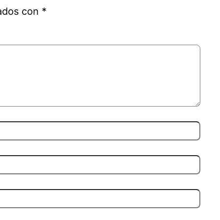
cados con
*