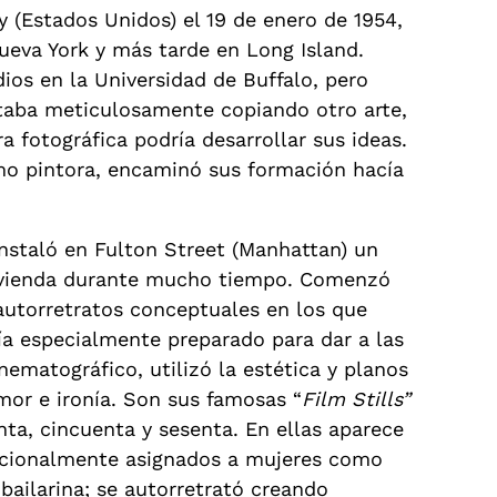
 (Estados Unidos) el 19 de enero de 1954,
ueva York y más tarde en Long Island.
ios en la Universidad de Buffalo, pero
taba meticulosamente copiando otro arte,
 fotográfica podría desarrollar sus ideas.
mo pintora, encaminó sus formación hacía
nstaló en Fulton Street (Manhattan) un
y vivienda durante mucho tiempo. Comenzó
autorretratos conceptuales​ en los que
ría especialmente preparado para dar a las
nematográfico, utilizó la estética y planos
mor e ironía. Son sus famosas “
Film Stills”
nta, cincuenta y sesenta. En ellas aparece
dicionalmente asignados a mujeres como
 bailarina; se autorretrató creando