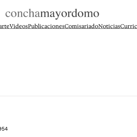
arte
Videos
Publicaciones
Comisariado
Noticias
Curri
954