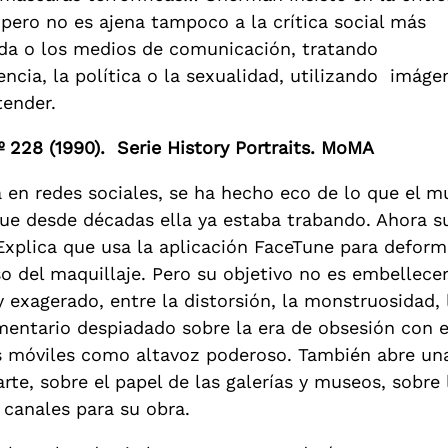
 pero no es ajena tampoco a la crítica social más
moda o los medios de comunicación, tratando
ncia, la política o la sexualidad, utilizando imág
tender.
Nº 228 (1990). Serie History Portraits. MoMA
a en redes sociales, se ha hecho eco de lo que el 
 que desde décadas ella ya estaba trabando. Ahora 
Explica que usa la aplicación FaceTune para deform
so del maquillaje. Pero su objetivo no es embellece
y exagerado, entre la distorsión, la monstruosidad, l
mentario despiadado sobre la era de obsesión con el
 móviles como altavoz poderoso. También abre una 
rte, sobre el papel de las galerías y museos, sobre 
 canales para su obra.