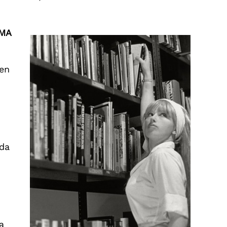
oMA
 en
a
ada
a