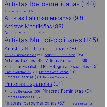
Artistas Iberoamericanas
(140)
Artistas Italianas
(28)
Artistas Latinoamericanas
(98)
Artistas Madrileñas
(88)
Artistas Mexicanas
(41)
Artistas Multidisciplinares
(145)
Artistas Norteamericanas
(78)
Artistas Surrealistas
(35)
Artistas Sudamericanas
(29)
Artistas Textiles
(48)
Artistas Valencianas
(39)
Fotografas Españolas
(45)
Escultoras Españolas
(40)
Pintoras Abstractas
(29)
Pintoras Americanas
(31)
Pintoras Britanicas
(37)
Pintoras Catalanas
(30)
Pintoras Españolas
(91)
Pintoras Feministas
(64)
Pintoras Europeas
(35)
Pintoras Francesas
(37)
Pintoras Iberoamericanas
(57)
Pintoras Inglesas
(25)