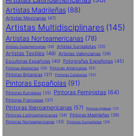
Artistas Madrileñas
(88)
Artistas Mexicanas
(41)
Artistas Multidisciplinares
(145)
Artistas Norteamericanas
(78)
Artistas Surrealistas
(35)
Artistas Sudamericanas
(29)
Artistas Textiles
(48)
Artistas Valencianas
(39)
Fotografas Españolas
(45)
Escultoras Españolas
(40)
Pintoras Abstractas
(29)
Pintoras Americanas
(31)
Pintoras Britanicas
(37)
Pintoras Catalanas
(30)
Pintoras Españolas
(91)
Pintoras Feministas
(64)
Pintoras Europeas
(35)
Pintoras Francesas
(37)
Pintoras Iberoamericanas
(57)
Pintoras Inglesas
(25)
Pintoras Madrileñas
(38)
Pintoras Latinoamericanas
(34)
Pintoras Norteamericanas
(33)
Pintoras Surrealistas
(29)