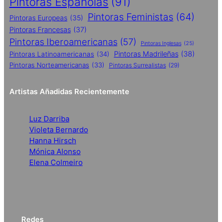
Pintoras Españolas
(91)
Pintoras Feministas
(64)
Pintoras Europeas
(35)
Pintoras Francesas
(37)
Pintoras Iberoamericanas
(57)
Pintoras Inglesas
(25)
Pintoras Madrileñas
(38)
Pintoras Latinoamericanas
(34)
Pintoras Norteamericanas
(33)
Pintoras Surrealistas
(29)
Artistas Añadidas Recientemente
Luz Darriba
Violeta Bernardo
Hanna Hirsch
Mónica Alonso
Elena Colmeiro
Redes