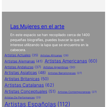
Las Mujeres en el arte
En este espacio se han recopilado cerca de 1400
pequeñas biografías, puedes buscar la que te
interese utilizando la lupa que se encuentra en la
cabecera.
Artistas Actuales
(35)
Artistas Africanas
(26)
Artistas Americanas
(60)
Artistas Alemanas
(41)
Artistas Andaluzas
(37)
Artistas Argentinas
(30)
Artistas Asiaticas
(48)
Artistas Barcelonesas
(27)
Artistas Britanicas
(50)
Artistas Catalanas
(62)
Artistas Conceptuales
(51)
Artistas Contemporaneas
(27)
Artistas De Performances
(25)
Artistas Españolas
(112)