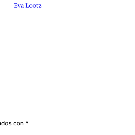
Eva Lootz
cados con
*