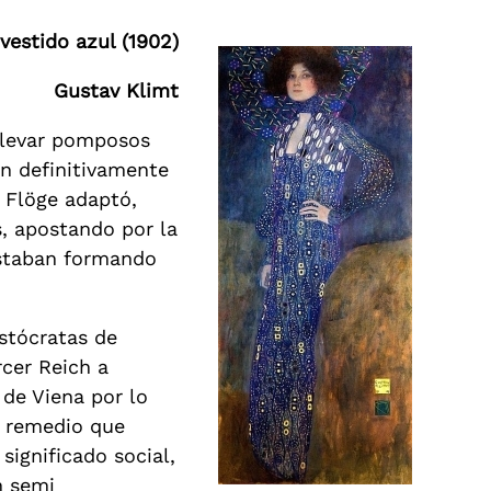
vestido azul (1902)
Gustav Klimt
llevar pomposos
an definitivamente
 Flöge adaptó,
s, apostando por la
estaban formando
istócratas de
rcer Reich a
 de Viena por lo
o remedio que
significado social,
n semi