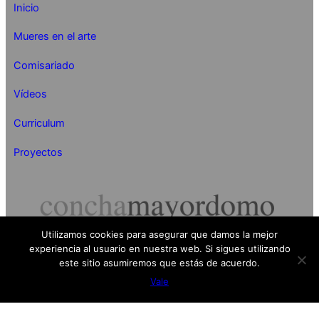
Inicio
Mueres en el arte
Comisariado
Vídeos
Curriculum
Proyectos
Utilizamos cookies para asegurar que damos la mejor
experiencia al usuario en nuestra web. Si sigues utilizando
Concha Mayordomo 2024
este sitio asumiremos que estás de acuerdo.
Vale