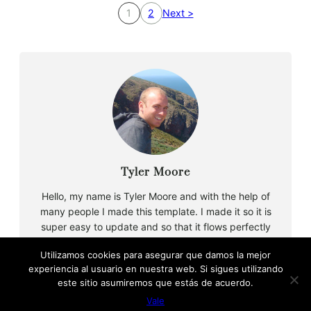
1
2
Next >
Tyler Moore
Hello, my name is Tyler Moore and with the help of
many people I made this template. I made it so it is
super easy to update and so that it flows perfectly
with my tutorials. I wish you the best of luck with
Utilizamos cookies para asegurar que damos la mejor
your business, enjoy the adventure.
experiencia al usuario en nuestra web. Si sigues utilizando
este sitio asumiremos que estás de acuerdo.
Vale