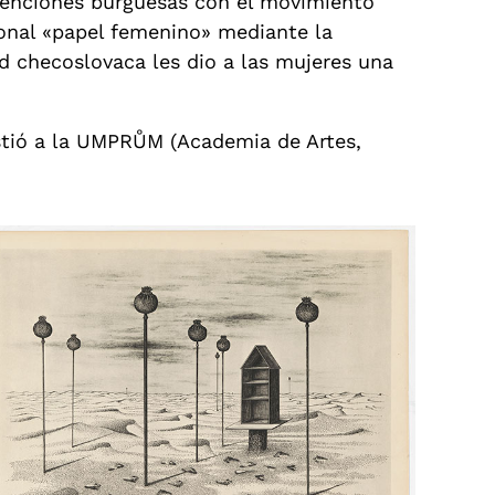
venciones burguesas con el movimiento
cional «papel femenino» mediante la
d checoslovaca les dio a las mujeres una
stió a la UMPRŮM (Academia de Artes,