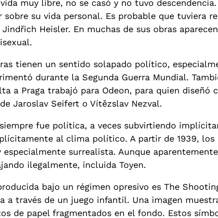
 vida muy libre, no se casó y no tuvo descendencia
r sobre su vida personal. Es probable que tuviera 
y Jindřich Heisler. En muchas de sus obras aparecen
isexual.
as tienen un sentido solapado político, especialme
erimentó durante la Segunda Guerra Mundial. Tamb
lta a Praga trabajó para Odeon, para quien diseñó c
de Jaroslav Seifert o Vítězslav Nezval.
siempre fue política, a veces subvirtiendo implícit
lícitamente al clima político. A partir de 1939, lo
 y especialmente surrealista. Aunque aparentement
jando ilegalmente, incluida Toyen.
producida bajo un régimen opresivo es The Shooting
da a través de un juego infantil. Una imagen muestra
os de papel fragmentados en el fondo. Estos símbolo