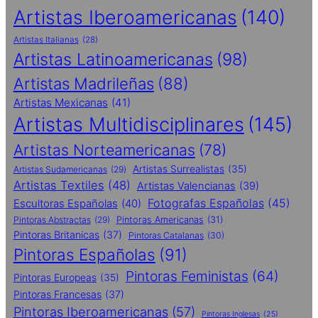
Artistas Iberoamericanas
(140)
Artistas Italianas
(28)
Artistas Latinoamericanas
(98)
Artistas Madrileñas
(88)
Artistas Mexicanas
(41)
Artistas Multidisciplinares
(145)
Artistas Norteamericanas
(78)
Artistas Surrealistas
(35)
Artistas Sudamericanas
(29)
Artistas Textiles
(48)
Artistas Valencianas
(39)
Fotografas Españolas
(45)
Escultoras Españolas
(40)
Pintoras Abstractas
(29)
Pintoras Americanas
(31)
Pintoras Britanicas
(37)
Pintoras Catalanas
(30)
Pintoras Españolas
(91)
Pintoras Feministas
(64)
Pintoras Europeas
(35)
Pintoras Francesas
(37)
Pintoras Iberoamericanas
(57)
Pintoras Inglesas
(25)