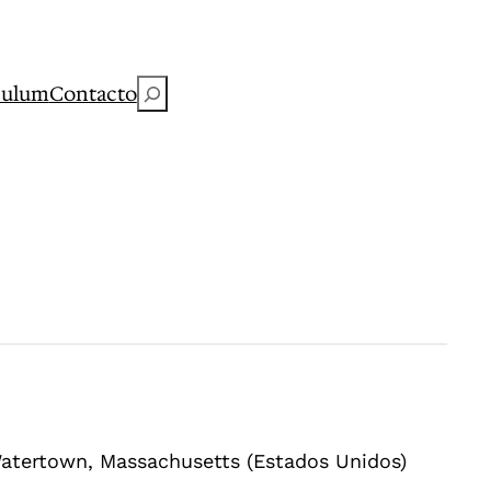
Buscar
culum
Contacto
Watertown, Massachusetts (Estados Unidos)