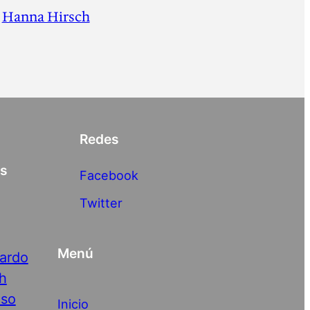
Hanna Hirsch
Redes
as
Facebook
Twitter
Menú
nardo
h
nso
Inicio