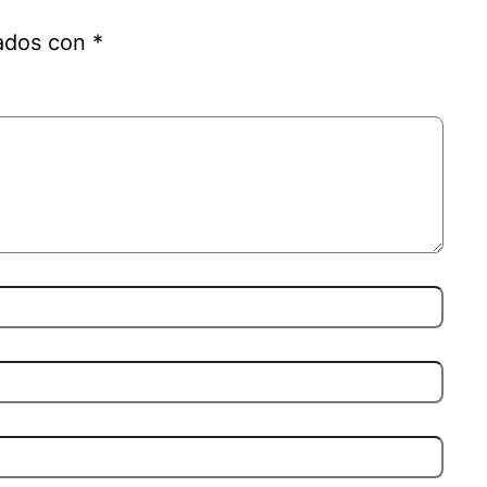
cados con
*