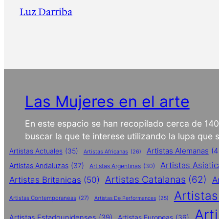
Luz Darriba
Las Mujeres en el arte
En este espacio se han recopilado cerca de 14
buscar la que te interese utilizando la lupa que
Artistas Alemanas
(4
Artistas Actuales
(35)
Artistas Africanas
(26)
Artistas Asiati
Artistas Andaluzas
(37)
Artistas Argentinas
(30)
Artistas Catalanas
(62)
Artistas Britanicas
(50)
A
Artista
Artistas Contemporaneas
(27)
Artistas De Performances
(25)
Art
Artistas Estadounidenses
(39)
Artistas Europeas
(36)