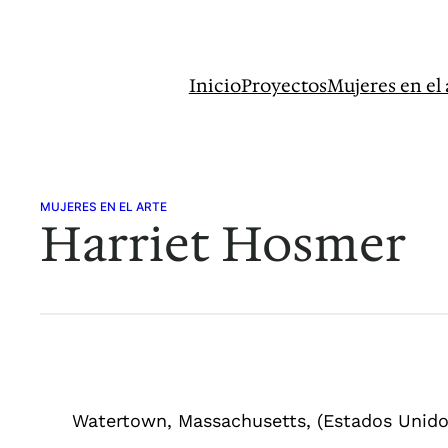
Saltar
al
contenido
Inicio
Proyectos
Mujeres en el 
MUJERES EN EL ARTE
Harriet Hosmer
Watertown, Massachusetts, (Estados Unidos