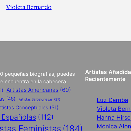
Violeta Bernardo
Artistas Añadid
00 pequeñas biografías, puedes
Recientemente
 se encuentra en la cabecera.
Artistas Americanas
(60)
1)
cas
(48)
Luz Darriba
Artistas Barcelonesas
(27)
rtistas Conceptuales
(51)
Violeta Ber
s Españolas
(112)
Hanna Hirsc
Mónica Alo
istas Feministas
(184)