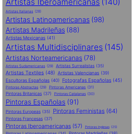
Artistas Iberoamericanas
(140)
Artistas Italianas
(28)
Artistas Latinoamericanas
(98)
Artistas Madrileñas
(88)
Artistas Mexicanas
(41)
Artistas Multidisciplinares
(145)
Artistas Norteamericanas
(78)
Artistas Surrealistas
(35)
Artistas Sudamericanas
(29)
Artistas Textiles
(48)
Artistas Valencianas
(39)
Fotografas Españolas
(45)
Escultoras Españolas
(40)
Pintoras Abstractas
(29)
Pintoras Americanas
(31)
Pintoras Britanicas
(37)
Pintoras Catalanas
(30)
Pintoras Españolas
(91)
Pintoras Feministas
(64)
Pintoras Europeas
(35)
Pintoras Francesas
(37)
Pintoras Iberoamericanas
(57)
Pintoras Inglesas
(25)
Pintoras Madrileñas
(38)
Pintoras Latinoamericanas
(34)