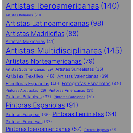
Artistas Iberoamericanas
(140)
Artistas Italianas
(28)
Artistas Latinoamericanas
(98)
Artistas Madrileñas
(88)
Artistas Mexicanas
(41)
Artistas Multidisciplinares
(145)
Artistas Norteamericanas
(79)
Artistas Surrealistas
(35)
Artistas Sudamericanas
(29)
Artistas Textiles
(48)
Artistas Valencianas
(39)
Fotografas Españolas
(45)
Escultoras Españolas
(40)
Pintoras Abstractas
(29)
Pintoras Americanas
(31)
Pintoras Britanicas
(37)
Pintoras Catalanas
(30)
Pintoras Españolas
(91)
Pintoras Feministas
(64)
Pintoras Europeas
(35)
Pintoras Francesas
(37)
Pintoras Iberoamericanas
(57)
Pintoras Inglesas
(25)