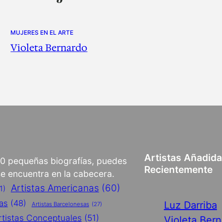
MUJERES EN EL ARTE
Violeta Bernardo
Artistas Añadid
00 pequeñas biografías, puedes
Recientemente
 se encuentra en la cabecera.
Artistas Americanas
(60)
1)
cas
(48)
Luz Darriba
Artistas Barcelonesas
(27)
rtistas Conceptuales
(51)
Violeta Ber