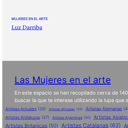
MUJERES EN EL ARTE
Luz Darriba
Las Mujeres en el arte
En este espacio se han recopilado cerca de 14
buscar la que te interese utilizando la lupa que
Artistas Alemanas
(4
Artistas Actuales
(35)
Artistas Africanas
(26)
Artistas Asiati
Artistas Andaluzas
(37)
Artistas Argentinas
(30)
Artistas Catalanas
(62)
Artistas Britanicas
(50)
A