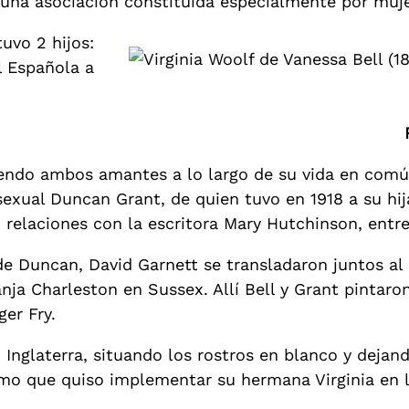
, una asociación constituida especialmente por muj
tuvo 2 hijos:
l Española a
niendo ambos amantes a lo largo de su vida en comú
bisexual Duncan Grant, de quien tuvo en 1918 a su h
o relaciones con la escritora Mary Hutchinson, entre
e Duncan, David Garnett se transladaron juntos al c
anja Charleston en Sussex. Allí Bell y Grant pintar
er Fry.
Inglaterra, situando los rostros en blanco y dejando
mo que quiso implementar su hermana Virginia en la