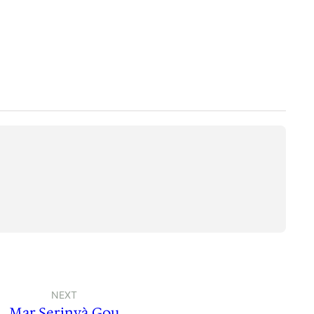
NEXT
Mar Serinyà Gou