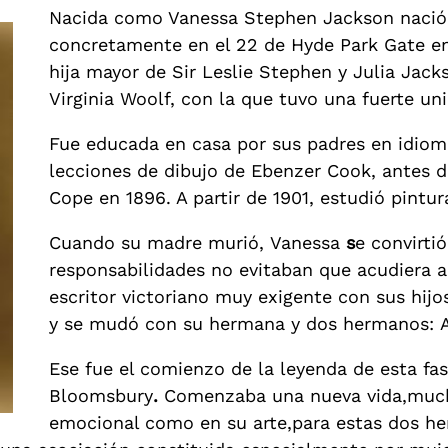
Nacida como Vanessa Stephen Jackson nació e
concretamente en el 22 de Hyde Park Gate en 
hija mayor de Sir Leslie Stephen y Julia Ja
Virginia Woolf, con la que tuvo una fuerte un
Fue educada en casa por sus padres en idiom
lecciones de dibujo de Ebenzer Cook, antes de
Cope en 1896. A partir de 1901, estudió pintu
Cuando su madre murió,
Vanessa
s
e convirti
responsabilidades no evitaban que acudiera a 
escritor victoriano muy exigente con sus hijo
y se mudó con su hermana y dos hermanos: Ad
Ese fue el comienzo de la leyenda de esta fas
Bloomsbury
.
Comenzaba una nueva vida,mucho
emocional como en su arte,para estas dos h