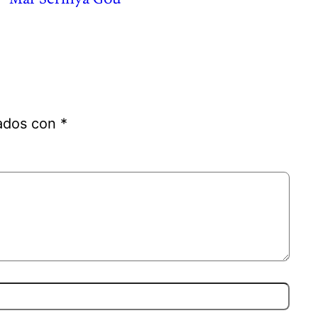
cados con
*