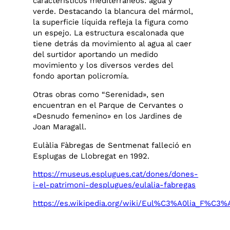
característicos mediterráneos: agua y
verde. Destacando la blancura del mármol,
la superficie líquida refleja la figura como
un espejo. La estructura escalonada que
tiene detrás da movimiento al agua al caer
del surtidor aportando un medido
movimiento y los diversos verdes del
fondo aportan policromía.
Otras obras como “Serenidad», sen
encuentran en el Parque de Cervantes o
«Desnudo femenino» en los Jardines de
Joan Maragall.
Eulàlia Fàbregas de Sentmenat falleció en
Esplugas de Llobregat en 1992.
https://museus.esplugues.cat/dones/dones-
i-el-patrimoni-desplugues/eulalia-fabregas
https://es.wikipedia.org/wiki/Eul%C3%A0lia_F%C3