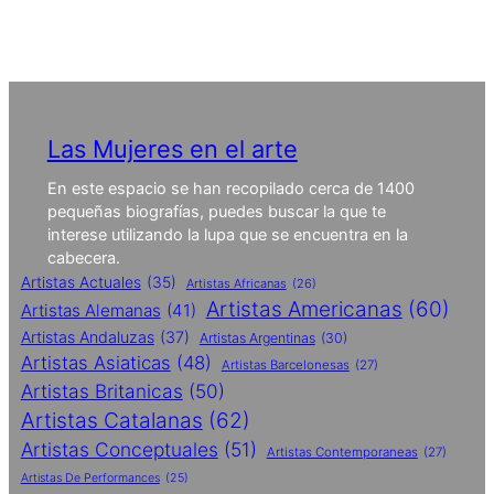
Las Mujeres en el arte
En este espacio se han recopilado cerca de 1400
pequeñas biografías, puedes buscar la que te
interese utilizando la lupa que se encuentra en la
cabecera.
Artistas Actuales
(35)
Artistas Africanas
(26)
Artistas Americanas
(60)
Artistas Alemanas
(41)
Artistas Andaluzas
(37)
Artistas Argentinas
(30)
Artistas Asiaticas
(48)
Artistas Barcelonesas
(27)
Artistas Britanicas
(50)
Artistas Catalanas
(62)
Artistas Conceptuales
(51)
Artistas Contemporaneas
(27)
Artistas De Performances
(25)