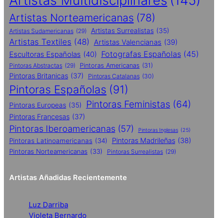
Artistas Multidisciplinares
(145)
Artistas Norteamericanas
(78)
Artistas Surrealistas
(35)
Artistas Sudamericanas
(29)
Artistas Textiles
(48)
Artistas Valencianas
(39)
Fotografas Españolas
(45)
Escultoras Españolas
(40)
Pintoras Abstractas
(29)
Pintoras Americanas
(31)
Pintoras Britanicas
(37)
Pintoras Catalanas
(30)
Pintoras Españolas
(91)
Pintoras Feministas
(64)
Pintoras Europeas
(35)
Pintoras Francesas
(37)
Pintoras Iberoamericanas
(57)
Pintoras Inglesas
(25)
Pintoras Madrileñas
(38)
Pintoras Latinoamericanas
(34)
Pintoras Norteamericanas
(33)
Pintoras Surrealistas
(29)
Artistas Añadidas Recientemente
Luz Darriba
Violeta Bernardo