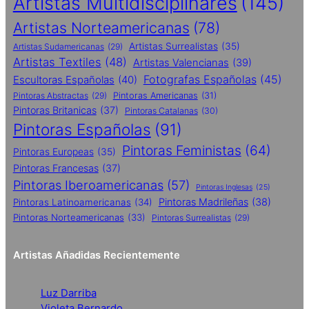
Artistas Multidisciplinares
(145)
Artistas Norteamericanas
(78)
Artistas Surrealistas
(35)
Artistas Sudamericanas
(29)
Artistas Textiles
(48)
Artistas Valencianas
(39)
Fotografas Españolas
(45)
Escultoras Españolas
(40)
Pintoras Abstractas
(29)
Pintoras Americanas
(31)
Pintoras Britanicas
(37)
Pintoras Catalanas
(30)
Pintoras Españolas
(91)
Pintoras Feministas
(64)
Pintoras Europeas
(35)
Pintoras Francesas
(37)
Pintoras Iberoamericanas
(57)
Pintoras Inglesas
(25)
Pintoras Madrileñas
(38)
Pintoras Latinoamericanas
(34)
Pintoras Norteamericanas
(33)
Pintoras Surrealistas
(29)
Artistas Añadidas Recientemente
Luz Darriba
Violeta Bernardo