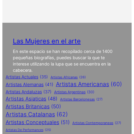
Las Mujeres en el arte
En este espacio se han recopilado cerca de 1400
pequeñas biografías, puedes buscar la que te
interese utilizando la lupa que se encuentra en la
cabecera.
Artistas Actuales
(35)
Artistas Africanas
(26)
Artistas Americanas
(60)
Artistas Alemanas
(41)
Artistas Andaluzas
(37)
Artistas Argentinas
(30)
Artistas Asiaticas
(48)
Artistas Barcelonesas
(27)
Artistas Britanicas
(50)
Artistas Catalanas
(62)
Artistas Conceptuales
(51)
Artistas Contemporaneas
(27)
Artistas De Performances
(25)