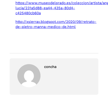
https://www.museodelprado.es/coleccion/artista/an
lucia/231a5d88-ea44-435a-80d4-
c425480cb60a
http://xsierrav.blogspot.com/2020/09/retrato-
de-pietro-manna-medico-de.html
concha