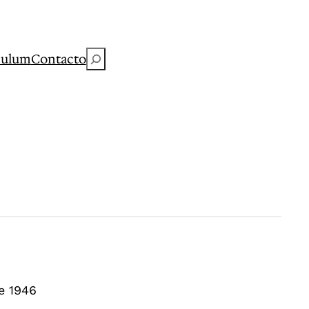
Buscar
culum
Contacto
de 1946