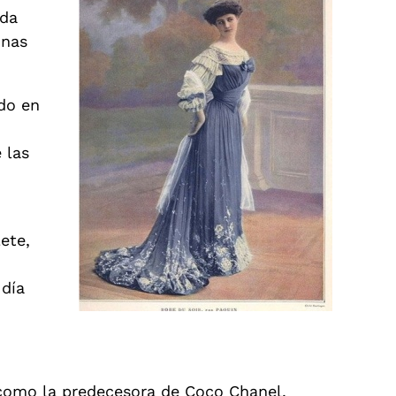
ada
onas
do en
 las
lete,
 día
r como la predecesora de Coco Chanel,