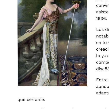
convi
asist
1936.
Los d
notab
en lo 
creaci
la yux
compo
diseñó
Entre
aunque
adapt
que cerrarse.