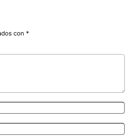
cados con
*