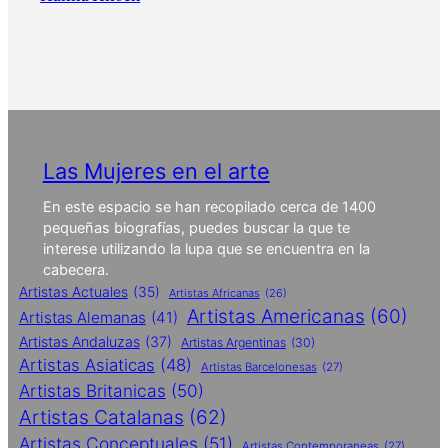
Las Mujeres en el arte
En este espacio se han recopilado cerca de 1400
pequeñas biografías, puedes buscar la que te
interese utilizando la lupa que se encuentra en la
cabecera.
Artistas Actuales
(35)
Artistas Africanas
(26)
Artistas Americanas
(60)
Artistas Alemanas
(41)
Artistas Andaluzas
(37)
Artistas Argentinas
(30)
Artistas Asiaticas
(48)
Artistas Barcelonesas
(27)
Artistas Britanicas
(50)
Artistas Catalanas
(62)
Artistas Conceptuales
(51)
Artistas Contemporaneas
(27)