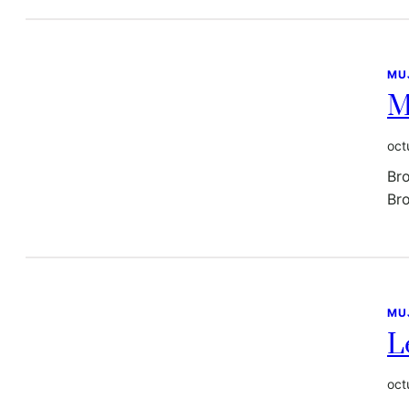
MU
M
oct
Bro
Bro
MU
L
oct