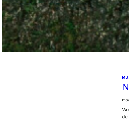
MU
N
may
Wo
de