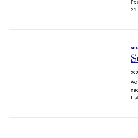
Pou
21 
MU
S
oct
Wa
nac
tra