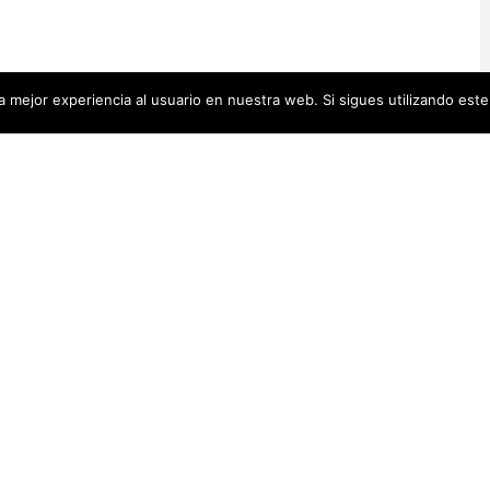
 mejor experiencia al usuario en nuestra web. Si sigues utilizando est
Artistas Añadid
00 pequeñas biografías, puedes
Recientemente
 se encuentra en la cabecera.
Artistas Americanas
(60)
1)
cas
(48)
Luz Darriba
Artistas Barcelonesas
(27)
rtistas Conceptuales
(51)
Violeta Ber
s Españolas
(112)
Hanna Hirsc
Mónica Alo
istas Feministas
(184)
Elena Colme