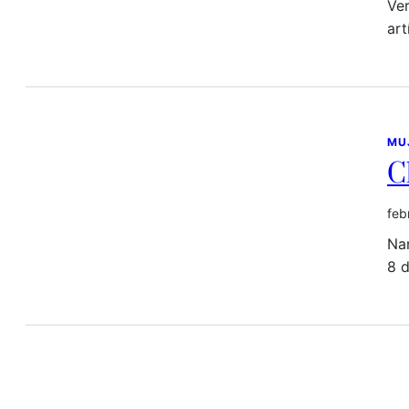
Ver
ar
MU
C
feb
Nan
8 