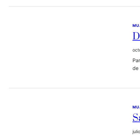
MU
D
oct
Par
de 
MU
S
jul