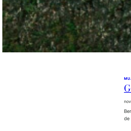
MU
G
nov
Ber
de 