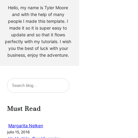
Hello, my name is Tyler Moore
and with the help of many
people I made this template. I
made it so it is super easy to
update and so that it flows
perfectly with my tutorials. I wish
you the best of luck with your
business, enjoy the adventure.
B
u
s
c
Must Read
a
r
Margarita Nelken
julio 15, 2016