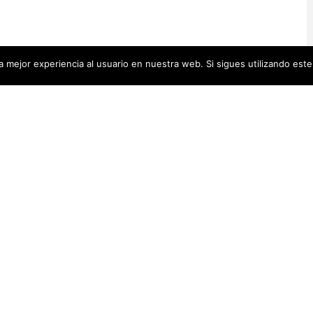
 mejor experiencia al usuario en nuestra web. Si sigues utilizando est
Artistas Añadid
00 pequeñas biografías, puedes
Recientemente
 se encuentra en la cabecera.
Artistas Americanas
(60)
1)
cas
(48)
Luz Darriba
Artistas Barcelonesas
(27)
rtistas Conceptuales
(51)
Violeta Ber
s Españolas
(112)
Hanna Hirsc
Mónica Alo
istas Feministas
(184)
Elena Colme