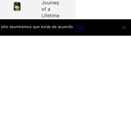
Journey
of a
Lifetime
e sitio asumiremos que estás de acuerdo.
Vale
Redes
as
Facebook
Twitter
Menú
nardo
h
nso
Inicio
iro