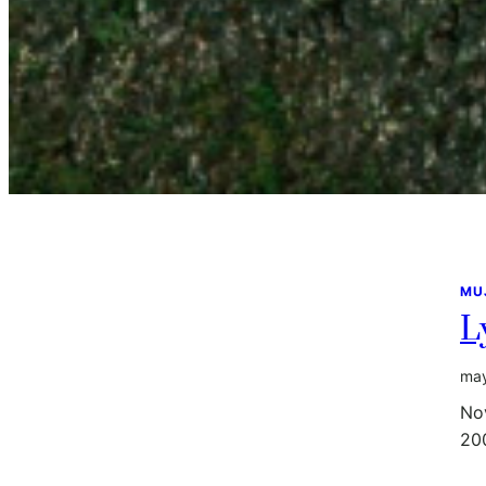
MU
L
may
Nov
200