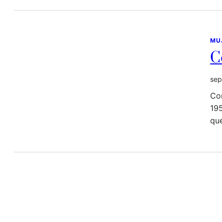
MU
C
sep
Co
195
qu