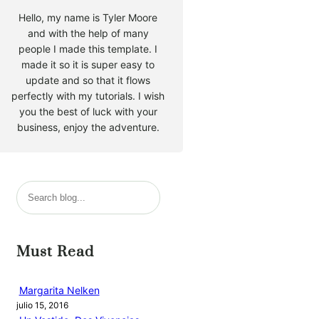
Hello, my name is Tyler Moore
and with the help of many
people I made this template. I
made it so it is super easy to
update and so that it flows
perfectly with my tutorials. I wish
you the best of luck with your
business, enjoy the adventure.
B
u
s
c
Must Read
a
r
Margarita Nelken
julio 15, 2016