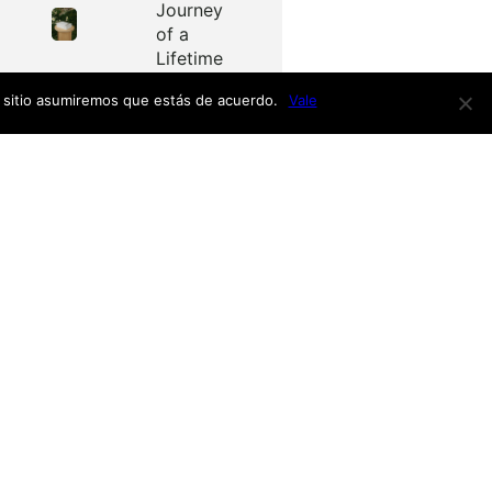
Journey
of a
Lifetime
e sitio asumiremos que estás de acuerdo.
Vale
Redes
as
Facebook
Twitter
Menú
nardo
h
nso
Inicio
iro