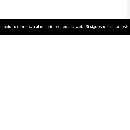
 mejor experiencia al usuario en nuestra web. Si sigues utilizando est
Artistas Añadid
00 pequeñas biografías, puedes
Recientemente
 se encuentra en la cabecera.
Artistas Americanas
(60)
1)
cas
(48)
Luz Darriba
Artistas Barcelonesas
(27)
rtistas Conceptuales
(51)
Violeta Ber
s Españolas
(112)
Hanna Hirsc
Mónica Alo
istas Feministas
(184)
Elena Colme