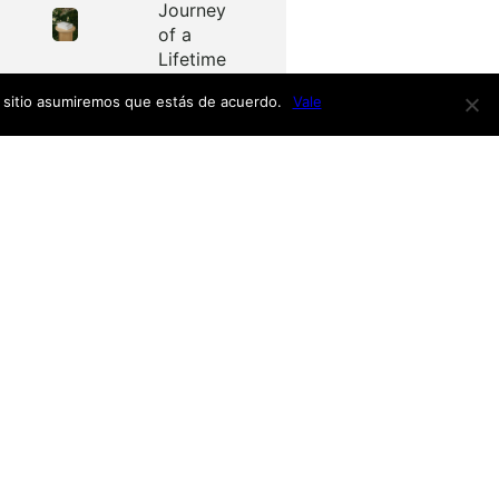
Journey
of a
Lifetime
e sitio asumiremos que estás de acuerdo.
Vale
Redes
as
Facebook
Twitter
Menú
nardo
h
nso
Inicio
iro