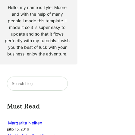
Hello, my name is Tyler Moore
and with the help of many
people I made this template. I
made it so it is super easy to
update and so that it flows
perfectly with my tutorials. I wish
you the best of luck with your
business, enjoy the adventure.
B
u
s
c
Must Read
a
r
Margarita Nelken
julio 15, 2016