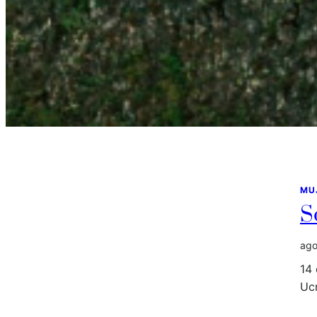
MU
S
ago
14
Ucr