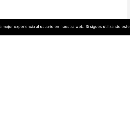
 mejor experiencia al usuario en nuestra web. Si sigues utilizando est
Artistas Añadid
00 pequeñas biografías, puedes
Recientemente
 se encuentra en la cabecera.
Artistas Americanas
(60)
1)
cas
(48)
Luz Darriba
Artistas Barcelonesas
(27)
rtistas Conceptuales
(51)
Violeta Ber
s Españolas
(112)
Hanna Hirsc
Mónica Alo
istas Feministas
(184)
Elena Colme