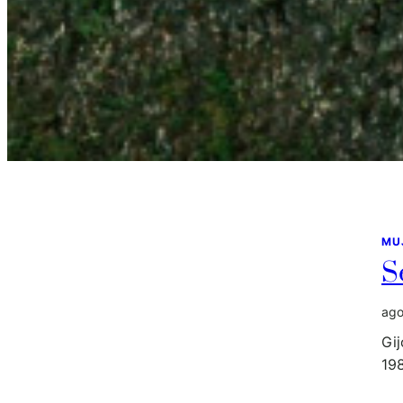
MU
S
ago
Gij
198