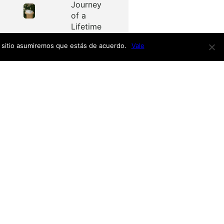
Journey
of a
Lifetime
e sitio asumiremos que estás de acuerdo.
Vale
Redes
as
Facebook
Twitter
Menú
nardo
h
nso
Inicio
iro