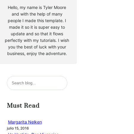
Hello, my name is Tyler Moore
and with the help of many
people I made this template. I
made it so it is super easy to
update and so that it flows
perfectly with my tutorials. I wish
you the best of luck with your
business, enjoy the adventure.
B
u
s
c
Must Read
a
r
Margarita Nelken
julio 15, 2016