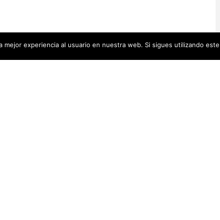
 mejor experiencia al usuario en nuestra web. Si sigues utilizando est
Artistas Añadid
00 pequeñas biografías, puedes
Recientemente
 se encuentra en la cabecera.
Artistas Americanas
(60)
1)
cas
(48)
Luz Darriba
Artistas Barcelonesas
(27)
rtistas Conceptuales
(51)
Violeta Ber
s Españolas
(112)
Hanna Hirsc
Mónica Alo
istas Feministas
(184)
Elena Colme