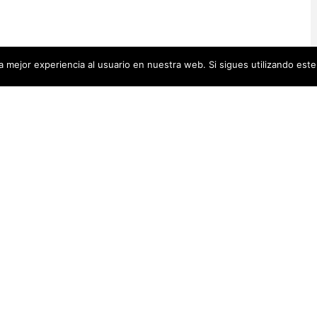
 mejor experiencia al usuario en nuestra web. Si sigues utilizando est
Artistas Añadid
00 pequeñas biografías, puedes
Recientemente
 se encuentra en la cabecera.
Artistas Americanas
(60)
1)
cas
(48)
Luz Darriba
Artistas Barcelonesas
(27)
rtistas Conceptuales
(51)
Violeta Ber
s Españolas
(112)
Hanna Hirsc
Mónica Alo
istas Feministas
(184)
Elena Colme