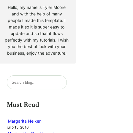
Hello, my name is Tyler Moore
and with the help of many
people I made this template. I
made it so it is super easy to
update and so that it flows
perfectly with my tutorials. I wish
you the best of luck with your
business, enjoy the adventure.
B
u
s
c
Must Read
a
r
Margarita Nelken
julio 15, 2016