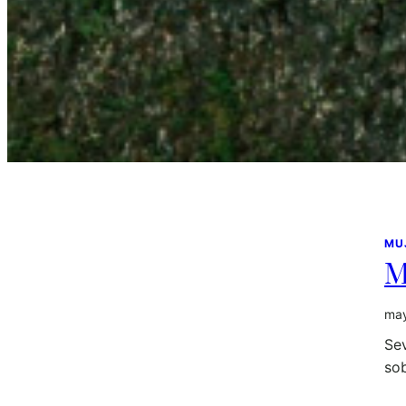
MU
M
may
Sev
sob